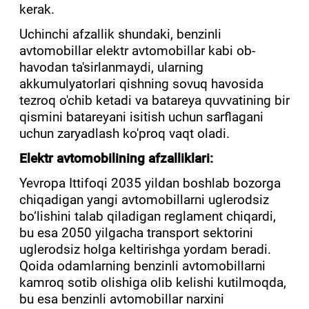
kerak.
Uchinchi afzallik shundaki, benzinli
avtomobillar elektr avtomobillar kabi ob-
havodan ta'sirlanmaydi, ularning
akkumulyatorlari qishning sovuq havosida
tezroq o'chib ketadi va batareya quvvatining bir
qismini batareyani isitish uchun sarflagani
uchun zaryadlash ko'proq vaqt oladi.
Elektr avtomobilining afzalliklari:
Yevropa Ittifoqi 2035 yildan boshlab bozorga
chiqadigan yangi avtomobillarni uglerodsiz
bo‘lishini talab qiladigan reglament chiqardi,
bu esa 2050 yilgacha transport sektorini
uglerodsiz holga keltirishga yordam beradi.
Qoida odamlarning benzinli avtomobillarni
kamroq sotib olishiga olib kelishi kutilmoqda,
bu esa benzinli avtomobillar narxini