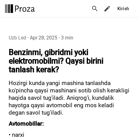
search
Kirish
Uzb Led
·
Apr 28, 2025
·
3 min
Benzinmi, gibridmi yoki
elektromobilmi? Qaysi birini
tanlash kerak?
Hozirgi kunda yangi mashina tanlashda
ko'pincha qaysi mashinani sotib olish kerakligi
haqida savol tug'iladi. Aniqrog'i, kundalik
hayotga qaysi avtomobil eng mos keladi
degan savol tug'iladi.
Avtomobillar:
• narxi