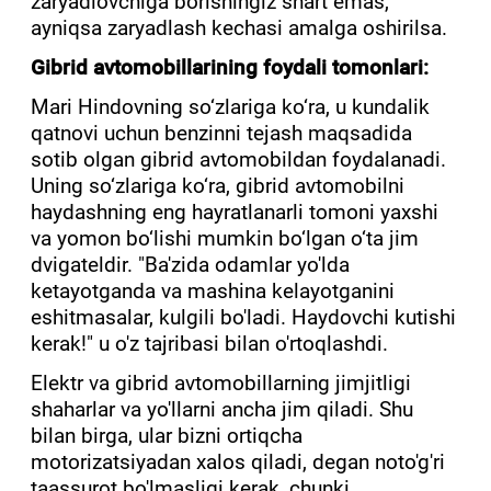
zaryadlovchiga borishingiz shart emas,
ayniqsa zaryadlash kechasi amalga oshirilsa.
Gibrid avtomobillarining foydali tomonlari:
Mari Hindovning so‘zlariga ko‘ra, u kundalik
qatnovi uchun benzinni tejash maqsadida
sotib olgan gibrid avtomobildan foydalanadi.
Uning so‘zlariga ko‘ra, gibrid avtomobilni
haydashning eng hayratlanarli tomoni yaxshi
va yomon bo‘lishi mumkin bo‘lgan o‘ta jim
dvigateldir. "Ba'zida odamlar yo'lda
ketayotganda va mashina kelayotganini
eshitmasalar, kulgili bo'ladi. Haydovchi kutishi
kerak!" u o'z tajribasi bilan o'rtoqlashdi.
Elektr va gibrid avtomobillarning jimjitligi
shaharlar va yo'llarni ancha jim qiladi. Shu
bilan birga, ular bizni ortiqcha
motorizatsiyadan xalos qiladi, degan noto'g'ri
taassurot bo'lmasligi kerak, chunki