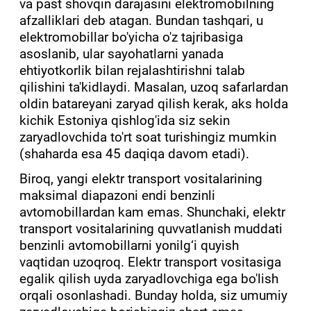
va past shovqin darajasini elektromobilning
afzalliklari deb atagan. Bundan tashqari, u
elektromobillar bo'yicha o'z tajribasiga
asoslanib, ular sayohatlarni yanada
ehtiyotkorlik bilan rejalashtirishni talab
qilishini ta'kidlaydi. Masalan, uzoq safarlardan
oldin batareyani zaryad qilish kerak, aks holda
kichik Estoniya qishlog'ida siz sekin
zaryadlovchida to'rt soat turishingiz mumkin
(shaharda esa 45 daqiqa davom etadi).
Biroq, yangi elektr transport vositalarining
maksimal diapazoni endi benzinli
avtomobillardan kam emas. Shunchaki, elektr
transport vositalarining quvvatlanish muddati
benzinli avtomobillarni yonilg‘i quyish
vaqtidan uzoqroq. Elektr transport vositasiga
egalik qilish uyda zaryadlovchiga ega bo'lish
orqali osonlashadi. Bunday holda, siz umumiy