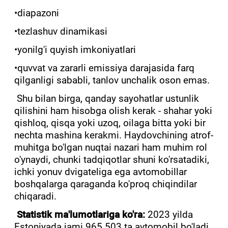
•diapazoni
•tezlashuv dinamikasi
•yonilg'i quyish imkoniyatlari
•quvvat va zararli emissiya darajasida farq
qilganligi sababli, tanlov unchalik oson emas.
Shu bilan birga, qanday sayohatlar ustunlik
qilishini ham hisobga olish kerak - shahar yoki
qishloq, qisqa yoki uzoq, oilaga bitta yoki bir
nechta mashina kerakmi. Haydovchining atrof-
muhitga bo'lgan nuqtai nazari ham muhim rol
o'ynaydi, chunki tadqiqotlar shuni ko'rsatadiki,
ichki yonuv dvigateliga ega avtomobillar
boshqalarga qaraganda ko'proq chiqindilar
chiqaradi.
Statistik ma'lumotlariga ko'ra:
2023 yilda
Estoniyada jami 965 503 ta avtomobil bo'ladi,