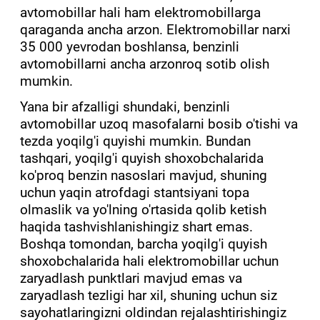
avtomobillar hali ham elektromobillarga
qaraganda ancha arzon. Elektromobillar narxi
35 000 yevrodan boshlansa, benzinli
avtomobillarni ancha arzonroq sotib olish
mumkin.
Yana bir afzalligi shundaki, benzinli
avtomobillar uzoq masofalarni bosib o'tishi va
tezda yoqilg'i quyishi mumkin. Bundan
tashqari, yoqilg'i quyish shoxobchalarida
ko'proq benzin nasoslari mavjud, shuning
uchun yaqin atrofdagi stantsiyani topa
olmaslik va yo'lning o'rtasida qolib ketish
haqida tashvishlanishingiz shart emas.
Boshqa tomondan, barcha yoqilg'i quyish
shoxobchalarida hali elektromobillar uchun
zaryadlash punktlari mavjud emas va
zaryadlash tezligi har xil, shuning uchun siz
sayohatlaringizni oldindan rejalashtirishingiz