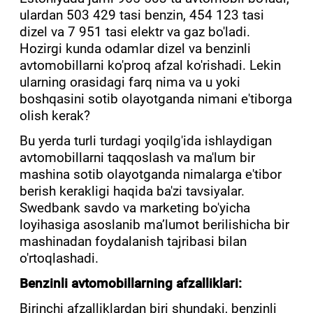
ulardan 503 429 tasi benzin, 454 123 tasi
dizel va 7 951 tasi elektr va gaz bo'ladi.
Hozirgi kunda odamlar dizel va benzinli
avtomobillarni ko'proq afzal ko'rishadi. Lekin
ularning orasidagi farq nima va u yoki
boshqasini sotib olayotganda nimani e'tiborga
olish kerak?
Bu yerda turli turdagi yoqilg'ida ishlaydigan
avtomobillarni taqqoslash va ma'lum bir
mashina sotib olayotganda nimalarga e'tibor
berish kerakligi haqida ba'zi tavsiyalar.
Swedbank savdo va marketing bo'yicha
loyihasiga asoslanib maʼlumot berilishicha bir
mashinadan foydalanish tajribasi bilan
o'rtoqlashadi.
Benzinli avtomobillarning afzalliklari:
Birinchi afzalliklardan biri shundaki, benzinli