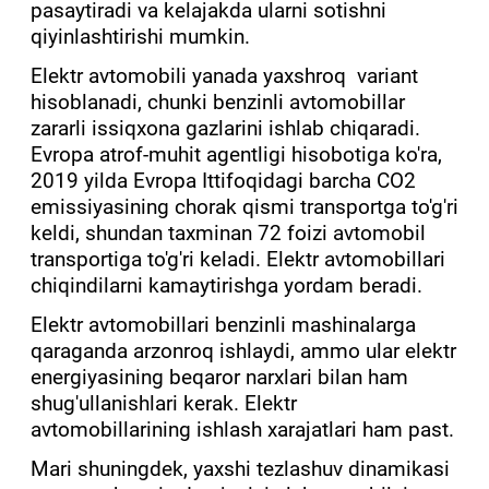
pasaytiradi va kelajakda ularni sotishni
qiyinlashtirishi mumkin.
Elektr avtomobili yanada yaxshroq variant
hisoblanadi, chunki benzinli avtomobillar
zararli issiqxona gazlarini ishlab chiqaradi.
Evropa atrof-muhit agentligi hisobotiga ko'ra,
2019 yilda Evropa Ittifoqidagi barcha CO2
emissiyasining chorak qismi transportga to'g'ri
keldi, shundan taxminan 72 foizi avtomobil
transportiga to'g'ri keladi. Elektr avtomobillari
chiqindilarni kamaytirishga yordam beradi.
Elektr avtomobillari benzinli mashinalarga
qaraganda arzonroq ishlaydi, ammo ular elektr
energiyasining beqaror narxlari bilan ham
shug'ullanishlari kerak. Elektr
avtomobillarining ishlash xarajatlari ham past.
Mari shuningdek, yaxshi tezlashuv dinamikasi