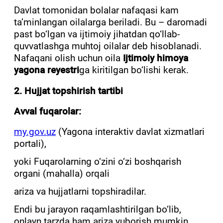
Davlat tomonidan bolalar nafaqasi kam
ta’minlangan oilalarga beriladi. Bu – daromadi
past bo‘lgan va ijtimoiy jihatdan qo‘llab-
quvvatlashga muhtoj oilalar deb hisoblanadi.
Nafaqani olish uchun oila
Ijtimoiy himoya
yagona reyestri
ga kiritilgan bo‘lishi kerak.
2. Hujjat topshirish tartibi
Avval fuqarolar:
my.gov.uz
(Yagona interaktiv davlat xizmatlari
portali),
yoki Fuqarolarning o‘zini o‘zi boshqarish
organi (mahalla) orqali
ariza va hujjatlarni topshiradilar.
Endi bu jarayon raqamlashtirilgan bo‘lib,
onlayn tarzda ham ariza yuborish mumkin.