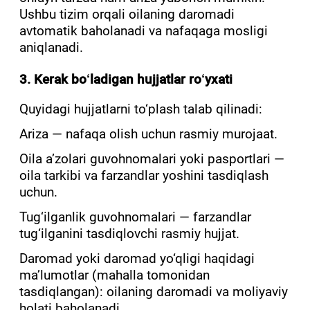
Ushbu tizim orqali oilaning daromadi
avtomatik baholanadi va nafaqaga mosligi
aniqlanadi.
3. Kerak bo‘ladigan hujjatlar ro‘yxati
Quyidagi hujjatlarni to‘plash talab qilinadi:
Ariza — nafaqa olish uchun rasmiy murojaat.
Oila a’zolari guvohnomalari yoki pasportlari —
oila tarkibi va farzandlar yoshini tasdiqlash
uchun.
Tug‘ilganlik guvohnomalari — farzandlar
tug‘ilganini tasdiqlovchi rasmiy hujjat.
Daromad yoki daromad yo‘qligi haqidagi
ma’lumotlar (mahalla tomonidan
tasdiqlangan): oilaning daromadi va moliyaviy
holati baholanadi.