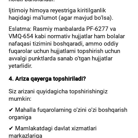
Ijtimoiy himoya reyestriga kiritilganlik
haqidagi ma’lumot (agar mavjud bo‘lsa).
Eslatma: Rasmiy manbalarda PF-6277 va
VMQ-654 kabi normativ hujjatlar ham bolalar
nafaqasi tizimini boshqaradi, ammo oddiy
fuqarolar uchun hujjatlarni topshirish uchun
avvalgi punktlarda sanab o‘tgan hujjatlar
yetarlidir.
4. Ariza qayerga topshiriladi?
Siz arizani quyidagicha topshirishingiz
mumkin:
✔ Mahalla fuqarolarning o‘zini o‘zi boshqarish
organiga
✔ Mamlakatdagi davlat xizmatlari
markazlariga