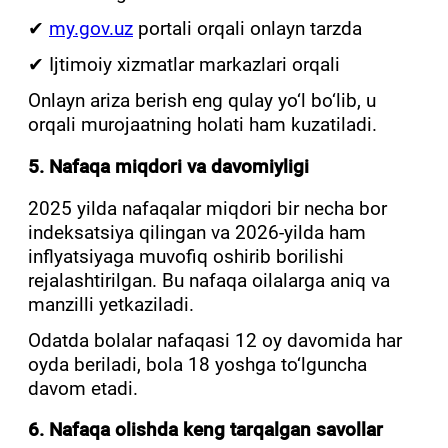
✔
my.gov.uz
portali orqali onlayn tarzda
✔ Ijtimoiy xizmatlar markazlari orqali
Onlayn ariza berish eng qulay yo‘l bo‘lib, u
orqali murojaatning holati ham kuzatiladi.
5. Nafaqa miqdori va davomiyligi
2025 yilda nafaqalar miqdori bir necha bor
indeksatsiya qilingan va 2026-yilda ham
inflyatsiyaga muvofiq oshirib borilishi
rejalashtirilgan. Bu nafaqa oilalarga aniq va
manzilli yetkaziladi.
Odatda bolalar nafaqasi 12 oy davomida har
oyda beriladi, bola 18 yoshga to‘lguncha
davom etadi.
6. Nafaqa olishda keng tarqalgan savollar