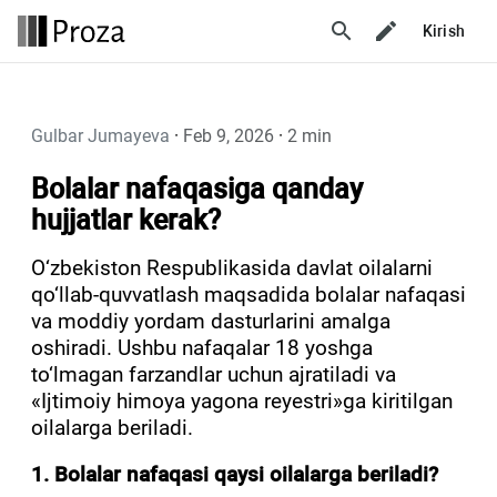
search
Kirish
Gulbar Jumayeva
·
Feb 9, 2026
·
2 min
Bolalar nafaqasiga qanday
hujjatlar kerak?
O‘zbekiston Respublikasida davlat oilalarni
qo‘llab-quvvatlash maqsadida bolalar nafaqasi
va moddiy yordam dasturlarini amalga
oshiradi. Ushbu nafaqalar 18 yoshga
to‘lmagan farzandlar uchun ajratiladi va
«Ijtimoiy himoya yagona reyestri»ga kiritilgan
oilalarga beriladi.
1. Bolalar nafaqasi qaysi oilalarga beriladi?