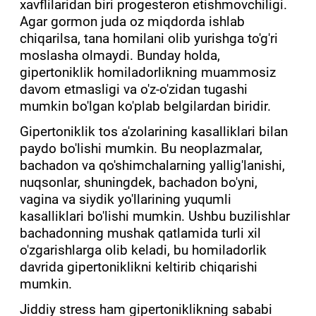
xavflilaridan biri progesteron etishmovchiligi.
Agar gormon juda oz miqdorda ishlab
chiqarilsa, tana homilani olib yurishga to'g'ri
moslasha olmaydi. Bunday holda,
gipertoniklik homiladorlikning muammosiz
davom etmasligi va o'z-o'zidan tugashi
mumkin bo'lgan ko'plab belgilardan biridir.
Gipertoniklik tos a'zolarining kasalliklari bilan
paydo bo'lishi mumkin. Bu neoplazmalar,
bachadon va qo'shimchalarning yallig'lanishi,
nuqsonlar, shuningdek, bachadon bo'yni,
vagina va siydik yo'llarining yuqumli
kasalliklari bo'lishi mumkin. Ushbu buzilishlar
bachadonning mushak qatlamida turli xil
o'zgarishlarga olib keladi, bu homiladorlik
davrida gipertoniklikni keltirib chiqarishi
mumkin.
Jiddiy stress ham gipertoniklikning sababi