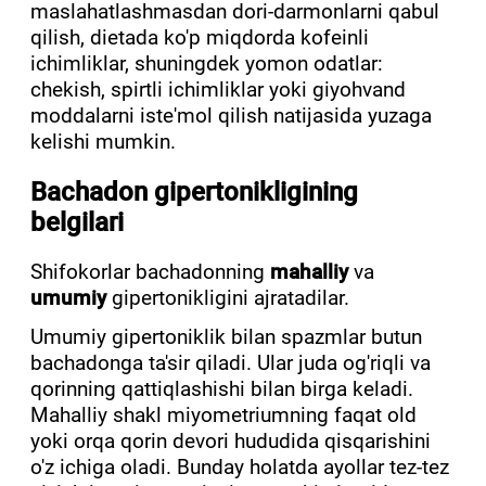
maslahatlashmasdan dori-darmonlarni qabul
qilish, dietada ko'p miqdorda kofeinli
ichimliklar, shuningdek yomon odatlar:
chekish, spirtli ichimliklar yoki giyohvand
moddalarni iste'mol qilish natijasida yuzaga
kelishi mumkin.
Bachadon gipertonikligining
belgilari
Shifokorlar bachadonning
mahalliy
va
umumiy
gipertonikligini ajratadilar.
Umumiy gipertoniklik bilan spazmlar butun
bachadonga ta'sir qiladi. Ular juda og'riqli va
qorinning qattiqlashishi bilan birga keladi.
Mahalliy shakl miyometriumning faqat old
yoki orqa qorin devori hududida qisqarishini
o'z ichiga oladi. Bunday holatda ayollar tez-tez