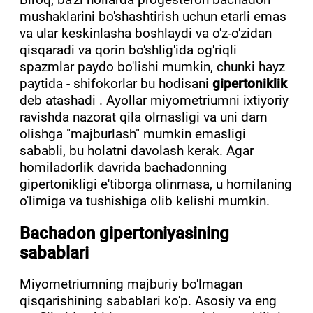
mushaklarini bo'shashtirish uchun etarli emas
va ular keskinlasha boshlaydi va o'z-o'zidan
qisqaradi va qorin bo'shlig'ida og'riqli
spazmlar paydo bo'lishi mumkin, chunki hayz
paytida - shifokorlar bu hodisani
gipertoniklik
deb atashadi . Ayollar miyometriumni ixtiyoriy
ravishda nazorat qila olmasligi va uni dam
olishga "majburlash" mumkin emasligi
sababli, bu holatni davolash kerak. Agar
homiladorlik davrida bachadonning
gipertonikligi e'tiborga olinmasa, u homilaning
o'limiga va tushishiga olib kelishi mumkin.
Bachadon gipertoniyasining
sabablari
Miyometriumning majburiy bo'lmagan
qisqarishining sabablari ko'p. Asosiy va eng