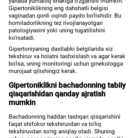
yanada yumaloq shaklga o'zgarishi mumkin.
Gipertoniklikning eng dahshatli belgisi
vaginadan qonli oqindi paydo bo'lishidir. Bu
homiladorlikning tez rivojlanayotgan
patologiyasini yoki uning tugatilishini
ko'rsatadi.
Gipertoniyaning dastlabki belgilarida siz
tekshiruv va holatni tashxislash va agar kerak
bo'lsa, uning monitoringi uchun ginekologga
murojaat qilishingiz kerak.
Gipertoniklikni bachadonning tabiiy
qisqarishidan qanday ajratish
mumkin
Bachadonning haddan tashqari qisqarishini
faqat shifokor tekshiruvdan va to'liq
tekshiruvdan so'ng aniqlay oladi. Shuning