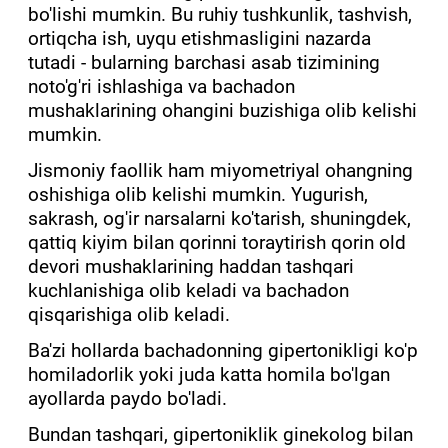
bo'lishi mumkin. Bu ruhiy tushkunlik, tashvish,
ortiqcha ish, uyqu etishmasligini nazarda
tutadi - bularning barchasi asab tizimining
noto'g'ri ishlashiga va bachadon
mushaklarining ohangini buzishiga olib kelishi
mumkin.
Jismoniy faollik ham miyometriyal ohangning
oshishiga olib kelishi mumkin. Yugurish,
sakrash, og'ir narsalarni ko'tarish, shuningdek,
qattiq kiyim bilan qorinni toraytirish qorin old
devori mushaklarining haddan tashqari
kuchlanishiga olib keladi va bachadon
qisqarishiga olib keladi.
Ba'zi hollarda bachadonning gipertonikligi ko'p
homiladorlik yoki juda katta homila bo'lgan
ayollarda paydo bo'ladi.
Bundan tashqari, gipertoniklik ginekolog bilan