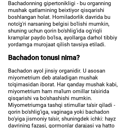
Bachadonning gipertonikligi - bu organning
mushak qatlamining beixtiyor qisqarishi
boshlangan holat. Homiladorlik davrida bu
noto'g'ri narsaning belgisi bo'lishi mumkin,
shuning uchun qorin bo'shlig'ida og'riqli
kramplar paydo bo'lsa, ayollarga darhol tibbiy
yordamga murojaat qilish tavsiya etiladi.
Bachadon tonusi nima?
Bachadon ayol jinsiy organidir. U asosan
miyometrium deb ataladigan mushak
to'qimasidan iborat. Har qanday mushak kabi,
miyometrium ham ma'lum omillar ta'sirida
qisqarishi va bo'shashishi mumkin.
Miyometriumga tashqi stimullar ta'sir qiladi -
qorin bo'shlig'iga, vaginaga yoki bachadon
bo'yiga jismoniy ta'sir, shuningdek ichki: hayz
davrining fazasi, gormonlar darajasi va hatto