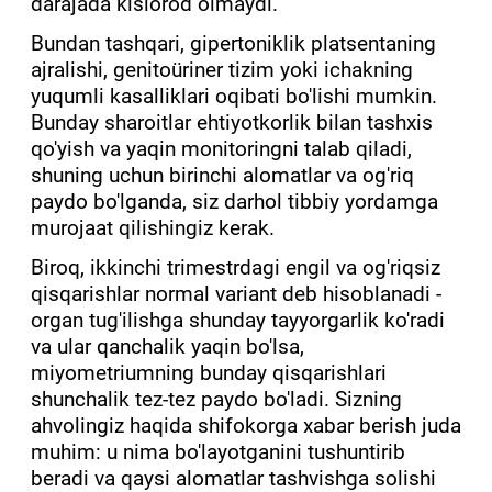
darajada kislorod olmaydi.
Bundan tashqari, gipertoniklik platsentaning
ajralishi, genitoüriner tizim yoki ichakning
yuqumli kasalliklari oqibati bo'lishi mumkin.
Bunday sharoitlar ehtiyotkorlik bilan tashxis
qo'yish va yaqin monitoringni talab qiladi,
shuning uchun birinchi alomatlar va og'riq
paydo bo'lganda, siz darhol tibbiy yordamga
murojaat qilishingiz kerak.
Biroq, ikkinchi trimestrdagi engil va og'riqsiz
qisqarishlar normal variant deb hisoblanadi -
organ tug'ilishga shunday tayyorgarlik ko'radi
va ular qanchalik yaqin bo'lsa,
miyometriumning bunday qisqarishlari
shunchalik tez-tez paydo bo'ladi. Sizning
ahvolingiz haqida shifokorga xabar berish juda
muhim: u nima bo'layotganini tushuntirib
beradi va qaysi alomatlar tashvishga solishi