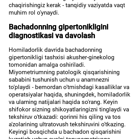
chaqirishingiz kerak - tanqidiy vaziyatda vaqt
muhim rol o'ynaydi.
Bachadonning gipertonikligini
diagnostikasi va davolash
Homiladorlik davrida bachadonning
gipertonikligi tashxisi akusher-ginekolog
tomonidan amalga oshiriladi.
Miyometriumning patologik qisqarishining
sababini tushunish uchun u anamnezni
to'playdi - bemordan o'tmishdagi kasalliklar va
operatsiyalar haqida, shuningdek, homiladorlik
va ularning natijalari haqida so'rang. Keyin
shifokor sizning shikoyatlaringizni tinglaydi va
tekshiruv o'tkazadi: qorinni his qiling va tos
a'zolarining ultratovush tekshiruvini o'tkazing.
Keyingi bosqichda u bachadon qisqarishini