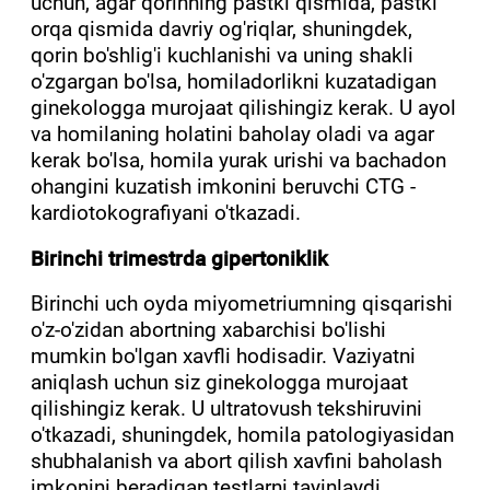
uchun, agar qorinning pastki qismida, pastki
orqa qismida davriy og'riqlar, shuningdek,
qorin bo'shlig'i kuchlanishi va uning shakli
o'zgargan bo'lsa, homiladorlikni kuzatadigan
ginekologga murojaat qilishingiz kerak. U ayol
va homilaning holatini baholay oladi va agar
kerak bo'lsa, homila yurak urishi va bachadon
ohangini kuzatish imkonini beruvchi CTG -
kardiotokografiyani o'tkazadi.
Birinchi trimestrda gipertoniklik
Birinchi uch oyda miyometriumning qisqarishi
o'z-o'zidan abortning xabarchisi bo'lishi
mumkin bo'lgan xavfli hodisadir. Vaziyatni
aniqlash uchun siz ginekologga murojaat
qilishingiz kerak. U ultratovush tekshiruvini
o'tkazadi, shuningdek, homila patologiyasidan
shubhalanish va abort qilish xavfini baholash
imkonini beradigan testlarni tayinlaydi.