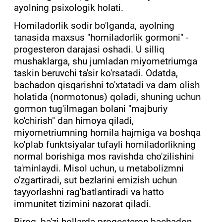
ayolning psixologik holati.
Homiladorlik sodir bo'lganda, ayolning
tanasida maxsus "homiladorlik gormoni" -
progesteron darajasi oshadi. U silliq
mushaklarga, shu jumladan miyometriumga
taskin beruvchi ta'sir ko'rsatadi. Odatda,
bachadon qisqarishni to'xtatadi va dam olish
holatida (normotonus) qoladi, shuning uchun
gormon tug'ilmagan bolani "majburiy
ko'chirish" dan himoya qiladi,
miyometriumning homila hajmiga va boshqa
ko'plab funktsiyalar tufayli homiladorlikning
normal borishiga mos ravishda cho'zilishini
ta'minlaydi. Misol uchun, u metabolizmni
o'zgartiradi, sut bezlarini emizish uchun
tayyorlashni rag'batlantiradi va hatto
immunitet tizimini nazorat qiladi.
Biroq, ba'zi hollarda progesteron bachadon