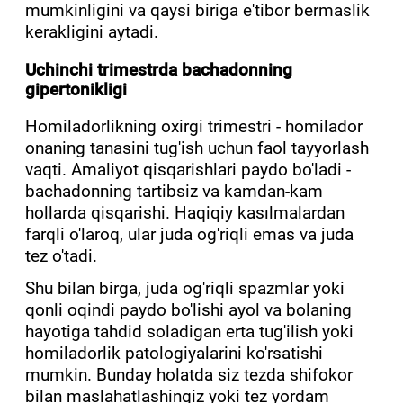
mumkinligini va qaysi biriga e'tibor bermaslik
kerakligini aytadi.
Uchinchi trimestrda bachadonning
gipertonikligi
Homiladorlikning oxirgi trimestri - homilador
onaning tanasini tug'ish uchun faol tayyorlash
vaqti. Amaliyot qisqarishlari paydo bo'ladi -
bachadonning tartibsiz va kamdan-kam
hollarda qisqarishi. Haqiqiy kasılmalardan
farqli o'laroq, ular juda og'riqli emas va juda
tez o'tadi.
Shu bilan birga, juda og'riqli spazmlar yoki
qonli oqindi paydo bo'lishi ayol va bolaning
hayotiga tahdid soladigan erta tug'ilish yoki
homiladorlik patologiyalarini ko'rsatishi
mumkin. Bunday holatda siz tezda shifokor
bilan maslahatlashingiz yoki tez yordam