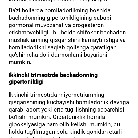
Ba'zi hollarda homiladorlikning boshida
bachadonning gipertonikligining sababi
gormonal muvozanat va progesteron
etishmovchiligi - bu holda shifokor bachadon
mushaklarining qisqarishini kamaytirishga va
homiladorlikni saqlab qolishga qaratilgan
qo'shimcha dori-darmonlarni buyurishi
mumkin.
Ikkinchi trimestrda bachadonning
gipertonikligi
Ikkinchi trimestrda miyometriumning
qisqarishining kuchayishi homiladorlik davriga
qarab, abort yoki erta tug'ilishning xabarchisi
bo'lishi mumkin. Gipertoniklik homila
gipoksiyasiga ham olib kelishi mumkin, bu
holda tug'ilmagan bola kindik qonidan etarli