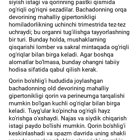
siyish istagi va qorinning pastki qismida
og'riqli og'riqni sezadilar. Bachadonning orqa
devorining mahalliy gipertonikligi
homiladorlikning uchinchi trimestrida tez-tez
uchraydi; bu organni tug'ilishga tayyorlashning
bir turi. Bunday holda, mushaklarning
qisqarishi lomber va sakral mintaqada og'riqli
og'riqlar bilan birga keladi. Agar boshqa
alomatlar bo'lmasa, bunday ohangni tabiiy
hodisa sifatida qabul qilish kerak.
Qorin bo'shlig'i hududida joylashgan
bachadonning old devorining mahalliy
gipertonikligi qorin va perineumga tarqalishi
mumkin bo'lgan kuchli og'riqlar bilan birga
keladi. Tuyg'ular ko'pincha og'riqli hayz
ko'rishga o'xshaydi. Najas va siydik chiqarish
istagi paydo bo'lishi mumkin. Qorin bo'shlig'i
keskinlashadi va spazm davrida uning shakli