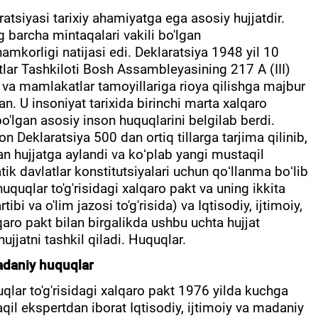
tsiyasi tarixiy ahamiyatga ega asosiy hujjatdir.
 barcha mintaqalari vakili bo'lgan
mkorligi natijasi edi. Deklaratsiya 1948 yil 10
tlar Tashkiloti Bosh Assambleyasining 217 A (III)
r va mamlakatlar tamoyillariga rioya qilishga majbur
gan. U insoniyat tarixida birinchi marta xalqaro
o'lgan asosiy inson huquqlarini belgilab berdi.
 Deklaratsiya 500 dan ortiq tillarga tarjima qilinib,
an hujjatga aylandi va koʻplab yangi mustaqil
ik davlatlar konstitutsiyalari uchun qoʻllanma boʻlib
huquqlar to'g'risidagi xalqaro pakt va uning ikkita
ibi va o'lim jazosi to'g'risida) va Iqtisodiy, ijtimoiy,
qaro pakt bilan birgalikda ushbu uchta hujjat
ujjatni tashkil qiladi. Huquqlar.
madaniy huquqlar
uqlar to'g'risidagi xalqaro pakt 1976 yilda kuchga
aqil ekspertdan iborat Iqtisodiy, ijtimoiy va madaniy