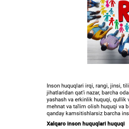
Inson huquqlari irqi, rangi, jinsi, ti
jihatlaridan qat'i nazar, barcha o
yashash va erkinlik huquqi, qullik v
mehnat va ta'lim olish huquqi va 
qanday kamsitishlarsiz barcha ins
Xalqaro inson huquqlari huquqi