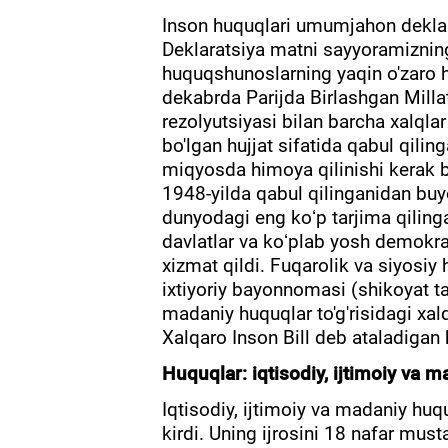
Inson huquqlari umumjahon deklara
Deklaratsiya matni sayyoramizning
huquqshunoslarning yaqin o'zaro ha
dekabrda Parijda Birlashgan Milla
rezolyutsiyasi bilan barcha xalqla
bo'lgan hujjat sifatida qabul qilin
miqyosda himoya qilinishi kerak b
1948-yilda qabul qilinganidan buyon
dunyodagi eng koʻp tarjima qiling
davlatlar va koʻplab yosh demokrat
xizmat qildi. Fuqarolik va siyosiy 
ixtiyoriy bayonnomasi (shikoyat tart
madaniy huquqlar to'g'risidagi xal
Xalqaro Inson Bill deb ataladigan h
Huquqlar: iqtisodiy, ijtimoiy va 
Iqtisodiy, ijtimoiy va madaniy huq
kirdi. Uning ijrosini 18 nafar must