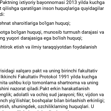
. Paktning ixtiyoriy bayonnomasi 2013 yilda kuchga
at qilishga qaratilgan inson huquqlariga quyidagilar
di:
hnat sharoitlariga bo'lgan huquqi;
inotga bo'lgan huquqi, munosib turmush darajasi va
ng yuqori darajasiga ega bo'lish huquqi;
shtirok etish va ilmiy taraqqiyotdan foydalanish
risidagi xalqaro pakt va uning birinchi fakultativ
 Ikkinchi Fakultativ Protokol 1991 yilda kuchga
o'mita ushbu ko'p tomonlama shartnoma va uning
ishini nazorat qiladi.Pakt erkin harakatlanish
glik; adolatli va ochiq sud jarayoni; fikr, vijdon va
 tinch yig'ilishlar; boshqalar bilan birlashish erkinligi;
 etish, shuningdek, ozchiliklarning huquqlari. U