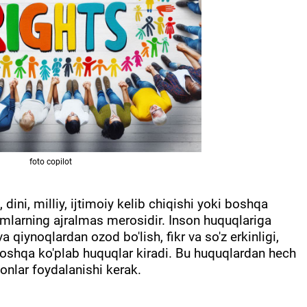
foto copilot
li, dini, milliy, ijtimoiy kelib chiqishi yoki boshqa
damlarning ajralmas merosidir. Inson huquqlariga
a qiynoqlardan ozod bo'lish, fikr va so'z erkinligi,
boshqa ko'plab huquqlar kiradi. Bu huquqlardan hech
onlar foydalanishi kerak.