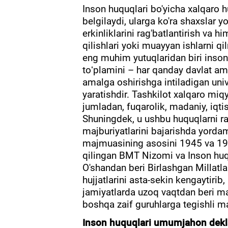
Inson huquqlari bo'yicha xalqaro h
belgilaydi, ularga ko'ra shaxslar 
erkinliklarini rag'batlantirish va
qilishlari yoki muayyan ishlarni qi
eng muhim yutuqlaridan biri inson
toʻplamini – har qanday davlat a
amalga oshirishga intiladigan un
yaratishdir. Tashkilot xalqaro miq
jumladan, fuqarolik, madaniy, iqtis
Shuningdek, u ushbu huquqlarni rag
majburiyatlarini bajarishda yorda
majmuasining asosini 1945 va 19
qilingan BMT Nizomi va Inson huqu
O'shandan beri Birlashgan Millatlar
hujjatlarini asta-sekin kengaytirib, 
jamiyatlarda uzoq vaqtdan beri m
boshqa zaif guruhlarga tegishli ma
Inson huquqlari umumjahon dekla