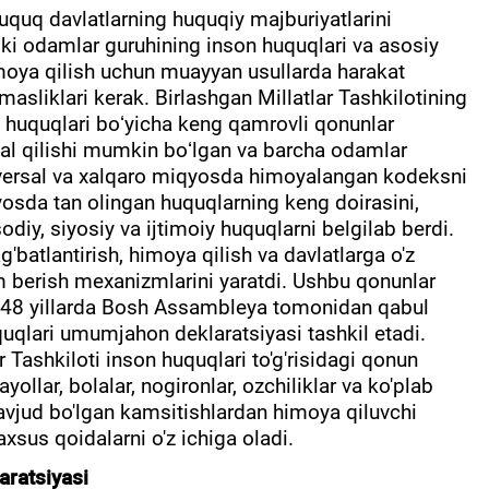
uquq davlatlarning huquqiy majburiyatlarini
yoki odamlar guruhining inson huquqlari va asosiy
 himoya qilish uchun muayyan usullarda harakat
lmasliklari kerak. Birlashgan Millatlar Tashkilotining
 huquqlari boʻyicha keng qamrovli qonunlar
mal qilishi mumkin boʻlgan va barcha odamlar
iversal va xalqaro miqyosda himoyalangan kodeksni
yosda tan olingan huquqlarning keng doirasini,
odiy, siyosiy va ijtimoiy huquqlarni belgilab berdi.
'batlantirish, himoya qilish va davlatlarga o'z
m berish mexanizmlarini yaratdi. Ushbu qonunlar
48 yillarda Bosh Assambleya tomonidan qabul
qlari umumjahon deklaratsiyasi tashkil etadi.
 Tashkiloti inson huquqlari to'g'risidagi qonun
ayollar, bolalar, nogironlar, ozchiliklar va ko'plab
avjud bo'lgan kamsitishlardan himoya qiluvchi
xsus qoidalarni o'z ichiga oladi.
ratsiyasi