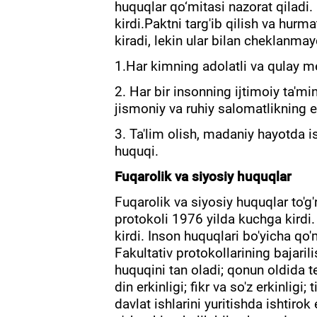
huquqlar qo‘mitasi nazorat qiladi
kirdi.Paktni targ'ib qilish va hurm
kiradi, lekin ular bilan cheklanmay
1.Har kimning adolatli va qulay me
2. Har bir insonning ijtimoiy ta'm
jismoniy va ruhiy salomatlikning e
3. Ta'lim olish, madaniy hayotda i
huquqi.
Fuqarolik va siyosiy huquqlar
Fuqarolik va siyosiy huquqlar to'g'
protokoli 1976 yilda kuchga kirdi.
kirdi. Inson huquqlari bo'yicha q
Fakultativ protokollarining bajaril
huquqini tan oladi; qonun oldida ten
din erkinligi; fikr va so'z erkinligi;
davlat ishlarini yuritishda ishtirok