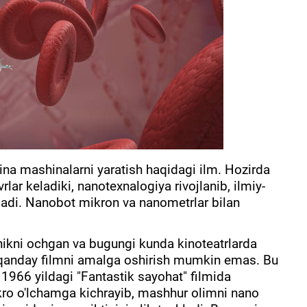
na mashinalarni yaratish haqidagi ilm. Hozirda
lar keladiki, nanotexnalogiya rivojlanib, ilmiy-
’ladi. Nanobot mikron va nanometrlar bilan
hikni ochgan va bugungi kunda kinoteatrlarda
r qanday filmni amalga oshirish mumkin emas. Bu
 1966 yildagi "Fantastik sayohat" filmida
kro o'lchamga kichrayib, mashhur olimni nano