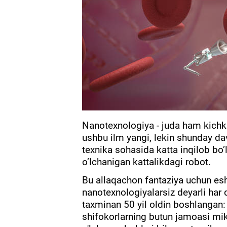
Nanotexnologiya - juda ham kichki
ushbu ilm yangi, lekin shunday davr
texnika sohasida katta inqilob bo
o’lchanigan kattalikdagi robot.
Bu allaqachon fantaziya uchun es
nanotexnologiyalarsiz deyarli ha
taxminan 50 yil oldin boshlangan:
shifokorlarning butun jamoasi mi