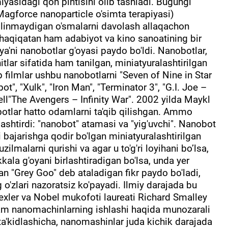
miyasidagi qon pihtisini olib tashladi. Bugungi
Magforce nanoparticle o'simta terapiyasi)
linmaydigan o'smalarni davolash allaqachon
qiqatan ham adabiyot va kino sanoatining bir
a'ni nanobotlar g'oyasi paydo bo'ldi. Nanobotlar,
tlar sifatida ham tanilgan, miniatyuralashtirilgan
ab filmlar ushbu nanobotlarni "Seven of Nine in Star
ot", "Xulk", "Iron Man", "Terminator 3", "G.I. Joe –
ell"The Avengers – Infinity War". 2002 yilda Maykl
botlar hatto odamlarni ta'qib qilishgan. Ammo
ashtirdi: "nanobot" atamasi va "yig'uvchi". Nanobot
i bajarishga qodir bo'lgan miniatyuralashtirilgan
ilmalarni qurishi va agar u to'g'ri loyihani bo’lsa,
kkala g'oyani birlashtiradigan bo'lsa, unda yer
an "Grey Goo" deb ataladigan fikr paydo bo'ladi,
g o'zlari nazoratsiz ko'payadi. Ilmiy darajada bu
xler va Nobel mukofoti laureati Richard Smalley
ham nanomachinlarning ishlashi haqida munozarali
g ta'kidlashicha, nanomashinlar juda kichik darajada