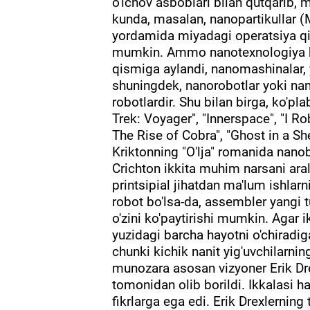
o'lchov asboblari bilan qutqarib, 
kunda, masalan, nanopartikullar (
yordamida miyadagi operatsiya qi
mumkin. Ammo nanotexnologiya ha
qismiga aylandi, nanomashinalar, y
shuningdek, nanorobotlar yoki nani
robotlardir. Shu bilan birga, ko'pl
Trek: Voyager", "Innerspace", "I Rob
The Rise of Cobra", "Ghost in a Sh
Kriktonning "O'lja" romanida nano
Crichton ikkita muhim narsani aral
printsipial jihatdan ma'lum ishlarn
robot bo'lsa-da, assembler yangi tuz
o'zini ko'paytirishi mumkin. Agar i
yuzidagi barcha hayotni o'chiradig
chunki kichik nanit yig'uvchilarnin
munozara asosan vizyoner Erik Dre
tomonidan olib borildi. Ikkalasi 
fikrlarga ega edi. Erik Drexlernin