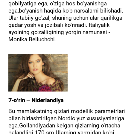
qobilyatiga ega, o’ziga hos bo’yanishga
ega,bo’yanish haqida ko'p narsalarni bilishadi.
Ular tabiiy go'zal, shuning uchun ular qarilikga
qadar yosh va jozibali ko’rinadi. Italiyalik
ayolning go'zalligining yorqin namunasi -
Monika Belluchchi.
7-o‘rin – Niderlandiya
Bu mamlakatning qizlari modellik parametrlari
bilan birlashtirilgan Nordic yuz xususiyatlariga
ega.Gollandiyadan kelgan qizlarning o'rtacha
balandligi 170 sm.Ularning yarmidan ko'pi