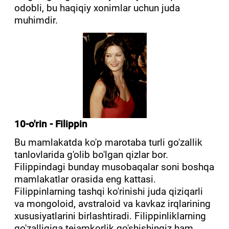
odobli, bu haqiqiy xonimlar uchun juda
muhimdir.
10-o'rin - Filippin
Bu mamlakatda ko'p marotaba turli go'zallik
tanlovlarida g'olib bo'lgan qizlar bor.
Filippindagi bunday musobaqalar soni boshqa
mamlakatlar orasida eng kattasi.
Filippinlarning tashqi ko'rinishi juda qiziqarli
va mongoloid, avstraloid va kavkaz irqlarining
xususiyatlarini birlashtiradi. Filippinliklarning
go'zalligiga tejamkorlik qo'shishingiz ham