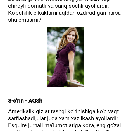
chiroyli qomatli va sariq sochli ayollardir.
Ko'pchilik erkaklarni aqldan ozdiradigan narsa
shu emasmi?
8-o'rin - AQSh
Amerikalik qizlar tashqi ko'rinishiga ko'p vaqt
sarflashadi,ular juda xam xazilkash ayollardir.
Esquire jurnali ma'lumotlariga ko'ra, eng go'zal