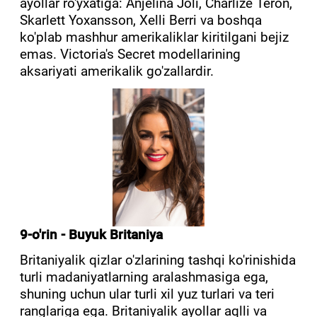
ayollar ro'yxatiga: Anjelina Joli, Charlize Teron,
Skarlett Yoxansson, Xelli Berri va boshqa
ko'plab mashhur amerikaliklar kiritilgani bejiz
emas. Victoria's Secret modellarining
aksariyati amerikalik go'zallardir.
9-o'rin - Buyuk Britaniya
Britaniyalik qizlar o'zlarining tashqi ko'rinishida
turli madaniyatlarning aralashmasiga ega,
shuning uchun ular turli xil yuz turlari va teri
ranglariga ega. Britaniyalik ayollar aqlli va