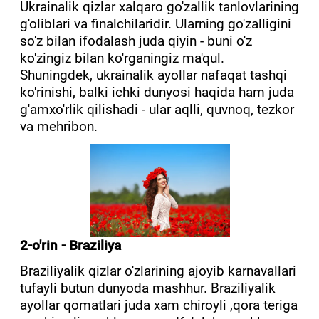
Ukrainalik qizlar xalqaro go'zallik tanlovlarining
g'oliblari va finalchilaridir. Ularning go'zalligini
so'z bilan ifodalash juda qiyin - buni o'z
ko'zingiz bilan ko'rganingiz ma'qul.
Shuningdek, ukrainalik ayollar nafaqat tashqi
ko'rinishi, balki ichki dunyosi haqida ham juda
g'amxo'rlik qilishadi - ular aqlli, quvnoq, tezkor
va mehribon.
2-o'rin - Braziliya
Braziliyalik qizlar o'zlarining ajoyib karnavallari
tufayli butun dunyoda mashhur. Braziliyalik
ayollar qomatlari juda xam chiroyli ,qora teriga