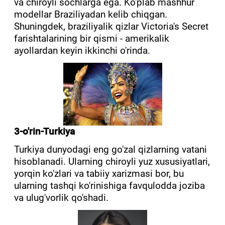
va chiroyli sochlarga ega. Ko'plab mashhur
modellar Braziliyadan kelib chiqgan.
Shuningdek, braziliyalik qizlar Victoria's Secret
farishtalarining bir qismi - amerikalik
ayollardan keyin ikkinchi o'rinda.
3-o'rin-Turkiya
Turkiya dunyodagi eng go'zal qizlarning vatani
hisoblanadi. Ularning chiroyli yuz xususiyatlari,
yorqin ko'zlari va tabiiy xarizmasi bor, bu
ularning tashqi ko'rinishiga favqulodda joziba
va ulug'vorlik qo'shadi.