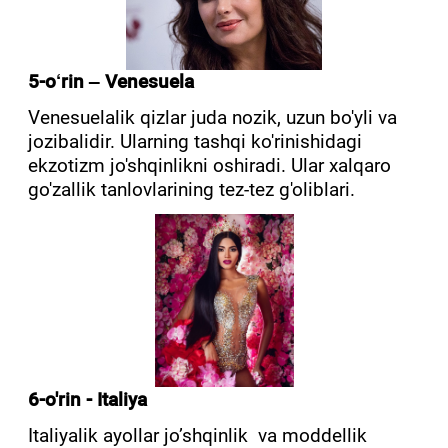
5-o‘rin – Venesuela
Venesuelalik qizlar juda nozik, uzun bo'yli va
jozibalidir. Ularning tashqi ko'rinishidagi
ekzotizm jo'shqinlikni oshiradi. Ular xalqaro
go'zallik tanlovlarining tez-tez g'oliblari.
6-o'rin - Italiya
Italiyalik ayollar jo’shqinlik va moddellik