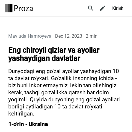
search
Kirish
Mavluda Hamroyeva
·
Dec 12, 2023
·
2 min
Eng chiroyli qizlar va ayollar
yashaydigan davlatlar
Dunyodagi eng go'zal ayollar yashaydigan 10
ta davlat ro'yxati. Go'zallik insonning ichida -
biz buni inkor etmaymiz, lekin tan olishingiz
kerak, tashqi go'zallikka qarash har doim
yoqimli. Quyida dunyoning eng go‘zal ayollari
borligi aytiladigan 10 ta davlat ro‘yxati
keltirilgan.
1-o'rin - Ukraina