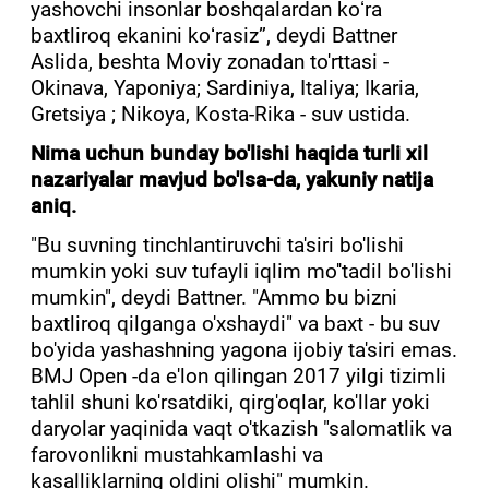
yashovchi insonlar boshqalardan koʻra
baxtliroq ekanini koʻrasiz”, deydi Battner
Aslida, beshta Moviy zonadan to'rttasi -
Okinava, Yaponiya; Sardiniya, Italiya; Ikaria,
Gretsiya ; Nikoya, Kosta-Rika - suv ustida.
Nima uchun bunday bo'lishi haqida turli xil
nazariyalar mavjud bo'lsa-da, yakuniy natija
aniq.
"Bu suvning tinchlantiruvchi ta'siri bo'lishi
mumkin yoki suv tufayli iqlim mo''tadil bo'lishi
mumkin", deydi Battner. "Ammo bu bizni
baxtliroq qilganga o'xshaydi" va baxt - bu suv
bo'yida yashashning yagona ijobiy ta'siri emas.
BMJ Open -da e'lon qilingan 2017 yilgi tizimli
tahlil shuni ko'rsatdiki, qirg'oqlar, ko'llar yoki
daryolar yaqinida vaqt o'tkazish "salomatlik va
farovonlikni mustahkamlashi va
kasalliklarning oldini olishi" mumkin.