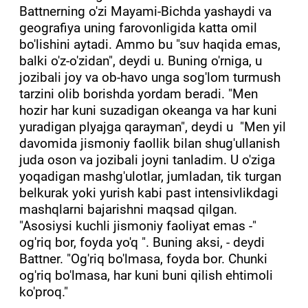
Battnerning o'zi Mayami-Bichda yashaydi va
geografiya uning farovonligida katta omil
bo'lishini aytadi. Ammo bu "suv haqida emas,
balki o'z-o'zidan", deydi u. Buning o'rniga, u
jozibali joy va ob-havo unga sog'lom turmush
tarzini olib borishda yordam beradi. "Men
hozir har kuni suzadigan okeanga va har kuni
yuradigan plyajga qarayman", deydi u "Men yil
davomida jismoniy faollik bilan shug'ullanish
juda oson va jozibali joyni tanladim. U o'ziga
yoqadigan mashg'ulotlar, jumladan, tik turgan
belkurak yoki yurish kabi past intensivlikdagi
mashqlarni bajarishni maqsad qilgan.
"Asosiysi kuchli jismoniy faoliyat emas -"
og'riq bor, foyda yo'q ". Buning aksi, - deydi
Battner. "Og'riq bo'lmasa, foyda bor. Chunki
og'riq bo'lmasa, har kuni buni qilish ehtimoli
ko'proq."