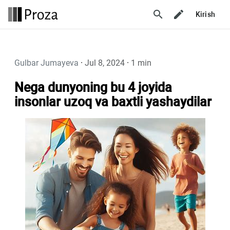
search
Kirish
Gulbar Jumayeva
·
Jul 8, 2024
·
1 min
Nega dunyoning bu 4 joyida
insonlar uzoq va baxtli yashaydilar