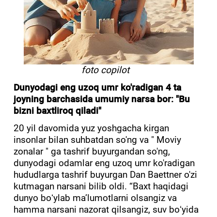
foto copilot
Dunyodagi eng uzoq umr ko'radigan 4 ta
joyning barchasida umumiy narsa bor: "Bu
bizni baxtliroq qiladi"
20 yil davomida yuz yoshgacha kirgan
insonlar bilan suhbatdan so'ng va " Moviy
zonalar " ga tashrif buyurgandan so'ng,
dunyodagi odamlar eng uzoq umr ko'radigan
hududlarga tashrif buyurgan Dan Baettner o'zi
kutmagan narsani bilib oldi. “Baxt haqidagi
dunyo boʻylab maʼlumotlarni olsangiz va
hamma narsani nazorat qilsangiz, suv boʻyida