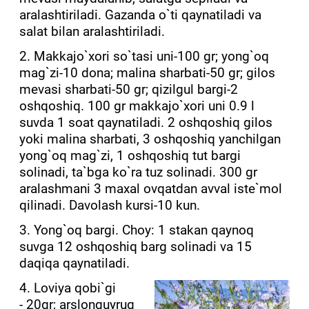
aralashtiriladi. Gazanda o`ti qaynatiladi va
salat bilan aralashtiriladi.
2. Makkajo`xori so`tasi uni-100 gr; yong`oq
mag`zi-10 dona; malina sharbati-50 gr; gilos
mevasi sharbati-50 gr; qizilgul bargi-2
oshqoshiq. 100 gr makkajo`xori uni 0.9 l
suvda 1 soat qaynatiladi. 2 oshqoshiq gilos
yoki malina sharbati, 3 oshqoshiq yanchilgan
yong`oq mag`zi, 1 oshqoshiq tut bargi
solinadi, ta`bga ko`ra tuz solinadi. 300 gr
aralashmani 3 maxal ovqatdan avval iste`mol
qilinadi. Davolash kursi-10 kun.
3. Yong`oq bargi. Choy: 1 stakan qaynoq
suvga 12 oshqoshiq barg solinadi va 15
daqiqa qaynatiladi.
4. Loviya qobi`gi
- 20gr; arslonquyruq