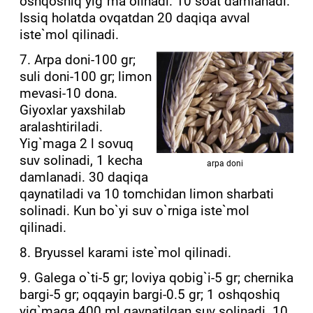
oshqoshiq yig`ma olinadi. 10 soat damlanadi.
Issiq holatda ovqatdan 20 daqiqa avval
iste`mol qilinadi.
7. Arpa doni-100 gr;
suli doni-100 gr; limon
mevasi-10 dona.
Giyoxlar yaxshilab
aralashtiriladi.
Yig`maga 2 l sovuq
suv solinadi, 1 kecha
arpa doni
damlanadi. 30 daqiqa
qaynatiladi va 10 tomchidan limon sharbati
solinadi. Kun bo`yi suv o`rniga iste`mol
qilinadi.
8. Bryussel karami iste`mol qilinadi.
9. Galega o`ti-5 gr; loviya qobig`i-5 gr; chernika
bargi-5 gr; oqqayin bargi-0.5 gr; 1 oshqoshiq
yig`maga 400 ml qaynatilgan suv solinadi. 10