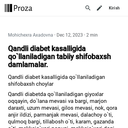
search
Kirish
Mohichexra Axadovna
·
Dec 12, 2023
·
2 min
Qandli diabet kasalligida
qo`llaniladigan tabiiy shifobaxsh
damlamalar.
Qandli diabet kasalligida qo`llaniladigan
shifobaxsh choylar
Qandli diabetda qo`llaniladigan giyoxlar
oqqayin, do`lana mevasi va bargi, marjon
daraxti, uzum mevasi, gilos mevasi, nok, qora
anjir ildizi, parmanjak mevasi, dalachoy o`ti,
qulmoq bargi, tillabosh o`ti, karam, gazanda