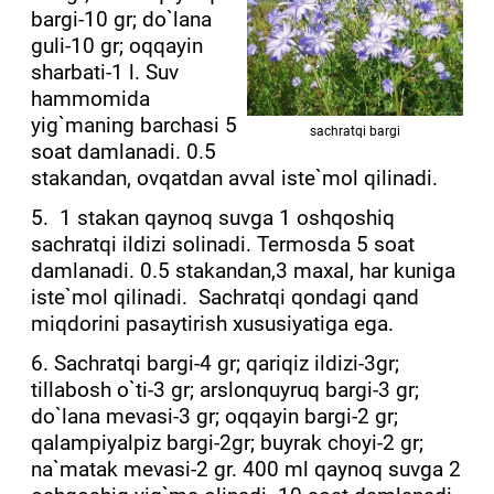
bargi-10 gr; do`lana
guli-10 gr; oqqayin
sharbati-1 l. Suv
hammomida
yig`maning barchasi 5
sachratqi bargi
soat damlanadi. 0.5
stakandan, ovqatdan avval iste`mol qilinadi.
5. 1 stakan qaynoq suvga 1 oshqoshiq
sachratqi ildizi solinadi. Termosda 5 soat
damlanadi. 0.5 stakandan,3 maxal, har kuniga
iste`mol qilinadi. Sachratqi qondagi qand
miqdorini pasaytirish xususiyatiga ega.
6. Sachratqi bargi-4 gr; qariqiz ildizi-3gr;
tillabosh o`ti-3 gr; arslonquyruq bargi-3 gr;
do`lana mevasi-3 gr; oqqayin bargi-2 gr;
qalampiyalpiz bargi-2gr; buyrak choyi-2 gr;
na`matak mevasi-2 gr. 400 ml qaynoq suvga 2