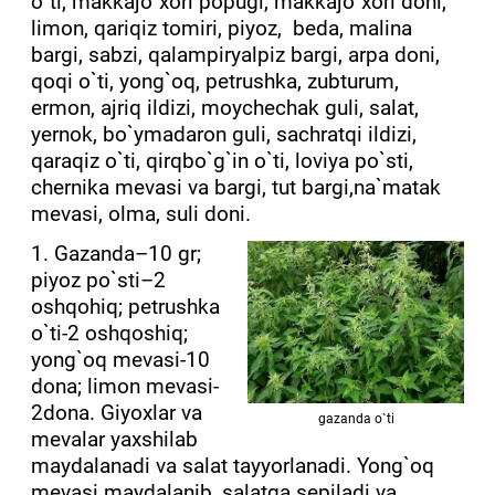
o`ti, makkajo`xori popugi, makkajo`xori doni,
limon, qariqiz tomiri, piyoz, beda, malina
bargi, sabzi, qalampiryalpiz bargi, arpa doni,
qoqi o`ti, yong`oq, petrushka, zubturum,
ermon, ajriq ildizi, moychechak guli, salat,
yernok, bo`ymadaron guli, sachratqi ildizi,
qaraqiz o`ti, qirqbo`g`in o`ti, loviya po`sti,
chernika mevasi va bargi, tut bargi,na`matak
mevasi, olma, suli doni.
1. Gazanda–10 gr;
piyoz po`sti–2
oshqohiq; petrushka
o`ti-2 oshqoshiq;
yong`oq mevasi-10
dona; limon mevasi-
2dona. Giyoxlar va
gazanda o`ti
mevalar yaxshilab
maydalanadi va salat tayyorlanadi. Yong`oq
mevasi maydalanib, salatga sepiladi va