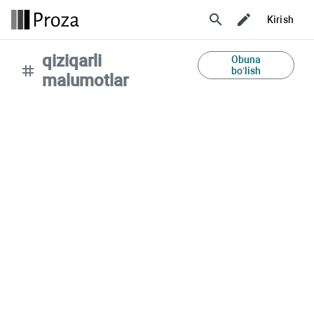
search
Kirish
qiziqarli
Obuna
tag
bo‘lish
malumotlar